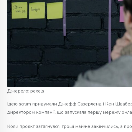
Джерело: pexels
Ідею scrum придумали Джефф Сазерленд і Кен Швабер. 
директором компанії, що запускала першу мережу онл
Коли проєкт затягнувся, гроші майже закінчились, а пр