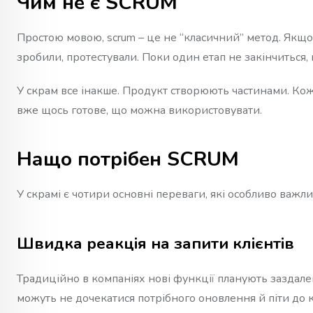
Чим не є SCRUM
Простою мовою, scrum – це не “класичний” метод. Якщо
зробили, протестували. Поки один етап не закінчиться,
У скрам все інакше. Продукт створюють частинами. Кож
вже щось готове, що можна використовувати.
Нащо потрібен
SCRUM
У скрамі є чотири основні переваги, які особливо важл
Швидка реакція на запити клієнтів
Традиційно в компаніях нові функції планують заздалег
можуть не дочекатися потрібного оновлення й піти до 