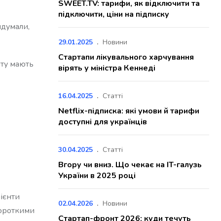
SWEET.TV: тарифи, як відключити та
підключити, ціни на підписку
идумали,
29.01.2025
Новини
Стартапи лікувального харчування
нту мають
вірять у міністра Кеннеді
16.04.2025
Статті
Netflix-підписка: які умови й тарифи
доступні для українців
30.04.2025
Статті
Вгору чи вниз. Що чекає на IT-галузь
України в 2025 році
лієнти
02.04.2026
Новини
короткими
Стартап-фронт 2026: куди течуть