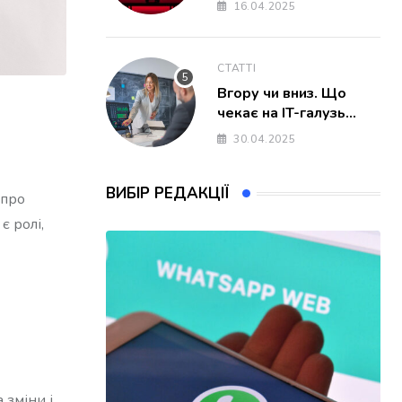
доступні для українців
16.04.2025
СТАТТІ
Вгору чи вниз. Що
чекає на IT-галузь
України в 2025 році
30.04.2025
ВИБІР РЕДАКЦІЇ
 про
є ролі,
 зміни і