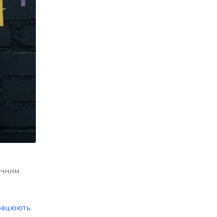
ічним
працюють
.