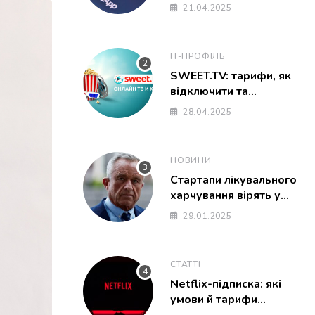
працює WhatsApp
21.04.2025
Web
IT-ПРОФІЛЬ
SWEET.TV: тарифи, як
відключити та
підключити, ціни на
28.04.2025
підписку
НОВИНИ
Стартапи лікувального
харчування вірять у
міністра Кеннеді
29.01.2025
СТАТТІ
Netflix-підписка: які
умови й тарифи