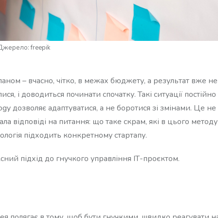
Джерело: freepik
ланом – вчасно, чітко, в межах бюджету, а результат вже не
ся, і доводиться починати спочатку. Такі ситуації постійно
gy дозволяє адаптуватися, а не боротися зі змінами. Це не
ла відповіді на питання: що таке скрам, які в цього методу 
дологія підходить конкретному стартапу.
сний підхід до гнучкого управління ІТ-проєктом.
дея полягає в тому, щоб бути гнучкими, швидко реагувати на