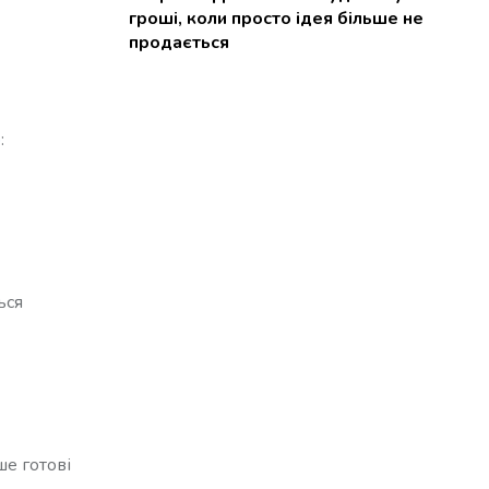
гроші, коли просто ідея більше не
продається
о
:
ься
ше готові