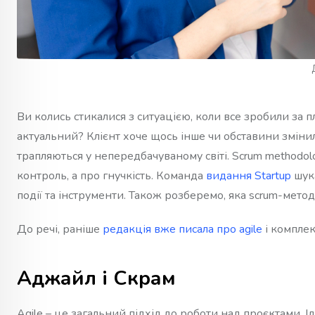
Ви колись стикалися з ситуацією, коли все зробили за п
актуальний? Клієнт хоче щось інше чи обставини змінили
трапляються у непередбачуваному світі. Scrum methodolo
контроль, а про гнучкість. Команда
видання Startup
шука
події та інструменти. Також розберемо, яка scrum-мето
До речі, раніше
редакція вже писала про agile
і комплек
Аджайл і Скрам
Agile – це загальний підхід до роботи над проєктами. І