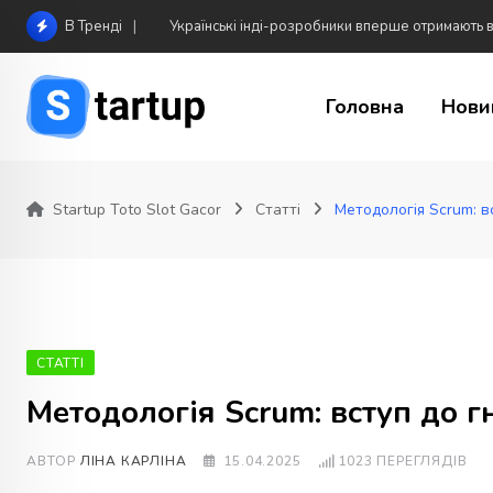
Skip
Що показав новий трейлер S.T.A.L.K.E.R. 2: Cost
В Тренді
to
content
Головна
Нови
Startup Toto Slot Gacor
Статті
Методологія Scrum: в
СТАТТІ
Методологія Scrum: вступ до 
АВТОР
ЛІНА КАРЛІНА
15.04.2025
1023 ПЕРЕГЛЯДІВ