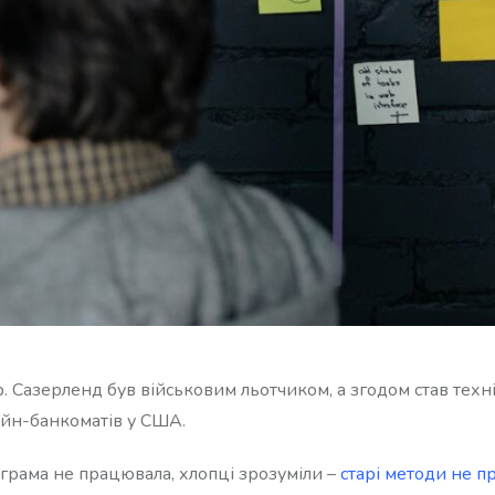
Сазерленд був військовим льотчиком, а згодом став техн
айн-банкоматів у США.
ограма не працювала, хлопці зрозуміли –
старі методи не 