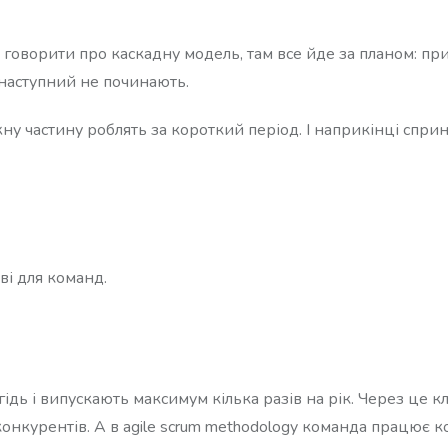
 говорити про каскадну модель, там все йде за планом: пр
 наступний не починають.
ну частину роблять за короткий період. І наприкінці спри
иві для команд.
ідь і випускають максимум кілька разів на рік. Через це к
конкурентів. А в agile scrum methodology команда працює 