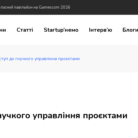
 of Hope
ни
Статті
Startup’немо
Інтерв’ю
Блог
ступ до гнучкого управління проєктами
гнучкого управління проєктами