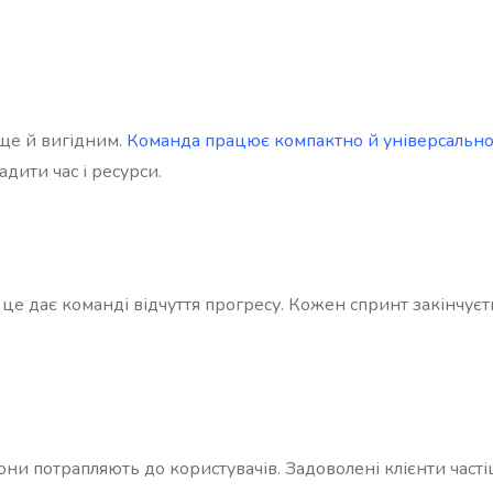
ще й вигідним.
Команда працює компактно й універсальн
дити час і ресурси.
– це дає команді відчуття прогресу. Кожен спринт закінчуєт
ни потрапляють до користувачів. Задоволені клієнти часті